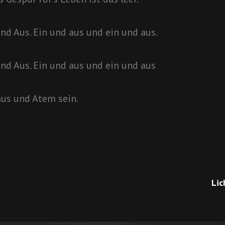
 und Aus. Ein und aus und ein und aus.
 und Aus. Ein und aus und ein und aus
aus und Atem sein.
avigation
Ne
Lic
Pos