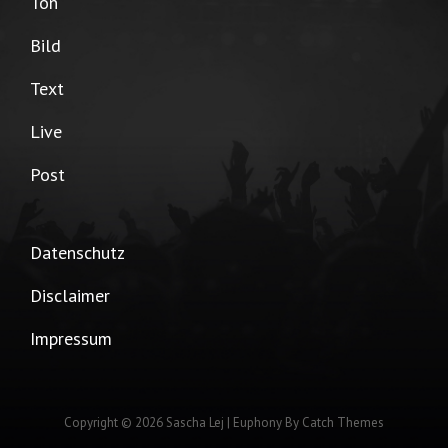
Ton
Bild
Text
Live
Post
Datenschutz
Disclaimer
Impressum
Copyright © 2026
Sascha Lej
|
Euphony By
Catch Themes