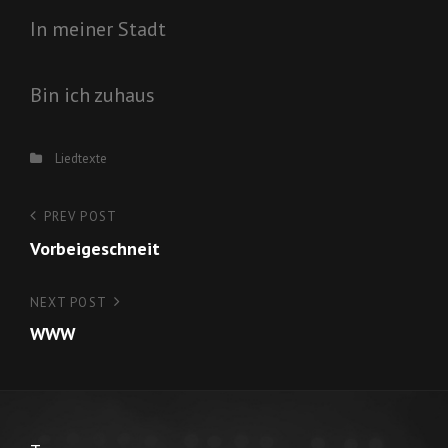
In meiner Stadt
Bin ich zuhaus
Categories
Liedtexte
Beitragsnavigation
PREV POST
Previous
Vorbeigeschneit
Post
NEXT POST
Next
WWW
Post