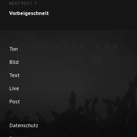
NEXT POST
Next
Vorbeigeschneit
Post
Ton
Bild
Text
Live
Post
Datenschutz