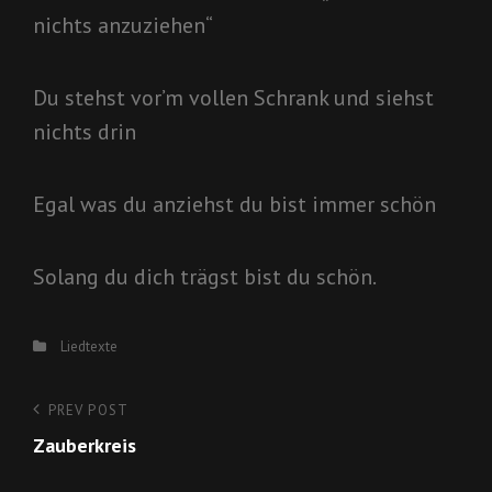
nichts anzuziehen“
Du stehst vor’m vollen Schrank und siehst
nichts drin
Egal was du anziehst du bist immer schön
Solang du dich trägst bist du schön.
Categories
Liedtexte
Beitragsnavigation
PREV POST
Previous
Zauberkreis
Post